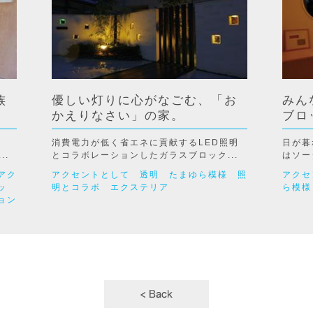
族
優しい灯りに心がなごむ、「お
みん
かえりなさい」の家。
ブロ
消費電力が低く省エネに貢献するLED照明
日が暮
..
とコラボレーションしたガラスブロック...
はソー
アク
アクセントとして
透明
たまゆら模様
照
アクセ
ッ
明とコラボ
エクステリア
ら模様
ョン