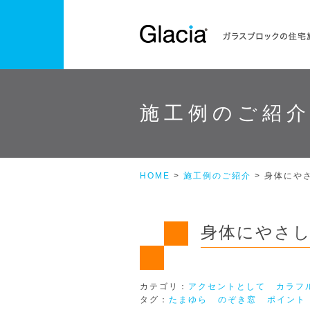
施工例のご紹
HOME
>
施工例のご紹介
> 身体にや
身体にやさ
カテゴリ：
アクセントとして
カラフ
タグ：
たまゆら
のぞき窓
ポイント