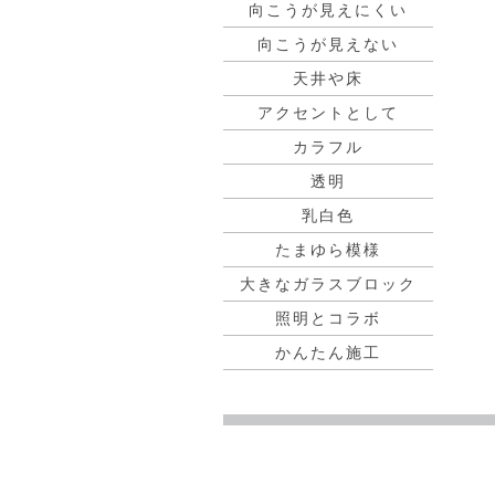
向こうが見えにくい
向こうが見えない
天井や床
アクセントとして
カラフル
透明
乳白色
たまゆら模様
大きなガラスブロック
照明とコラボ
かんたん施工